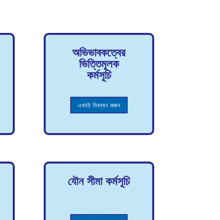
অভিভাবকত্বের
ভিত্তিমূলক
কর্মসূচি
এখনই নিবন্ধন করুন
যৌন সীমা কর্মসূচি